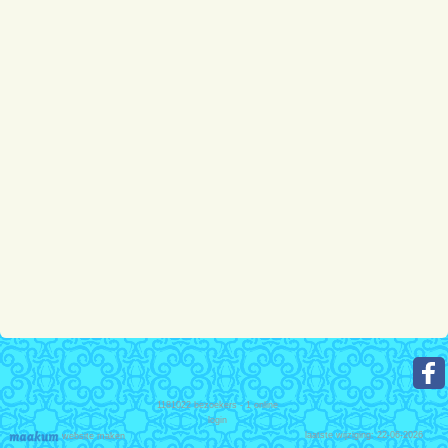
1181022
bezoekers - 1 online
login
laatste wijziging: 22-06-2026
website maken