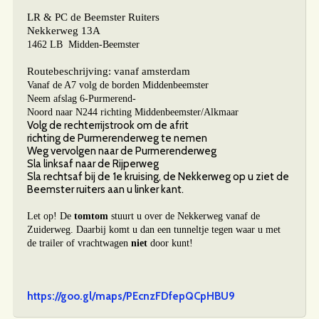
LR & PC de Beemster Ruiters
Nekkerweg 13A
1462 LB Midden-Beemster
Routebeschrijving: vanaf amsterdam
Vanaf de A7 volg de borden Middenbeemster
Neem afslag
6-Purmerend-
Noord
naar
N244
richting
Middenbeemster
/
Alkmaar
Volg de rechterrijstrook om de afrit
richting
de
Purmerenderweg
te nemen
Weg vervolgen naar
de
Purmerenderweg
Sla
linksaf
naar
de
Rijperweg
Sla
rechtsaf
bij de 1e kruising,
de
Nekkerweg
op u ziet de
Beemster ruiters aan u linker kant.
Let op! De
tomtom
stuurt u over de Nekkerweg vanaf de
Zuiderweg. Daarbij komt u dan een tunneltje tegen waar u met
de trailer of vrachtwagen
niet
door kunt!
https://goo.gl/maps/PEcnzFDfepQCpHBU9