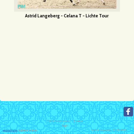
Astrid Langeberg - Celana T - Lichte Tour
1181315
bezoekers - 1 online
login
laatste wijziging: 22-06-2026
website maken