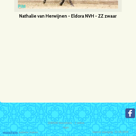
Nathalie van Herwijnen - Eldora NVH - ZZ zwaar
1180940
bezoekers - 1 online
login
laatste wijziging: 22-06-2026
website maken