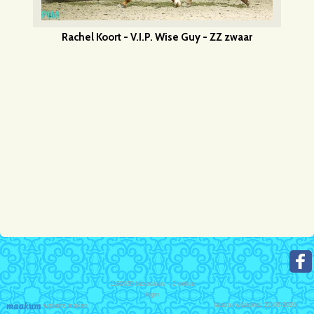
Rachel Koort - V.I.P. Wise Guy - ZZ zwaar
1180935
bezoekers - 2 online
login
laatste wijziging: 22-06-2026
website maken