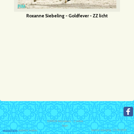
Roxanne Siebeling - Goldfever - ZZ licht
1180818
bezoekers - 2 online
login
laatste wijziging: 22-06-2026
website maken