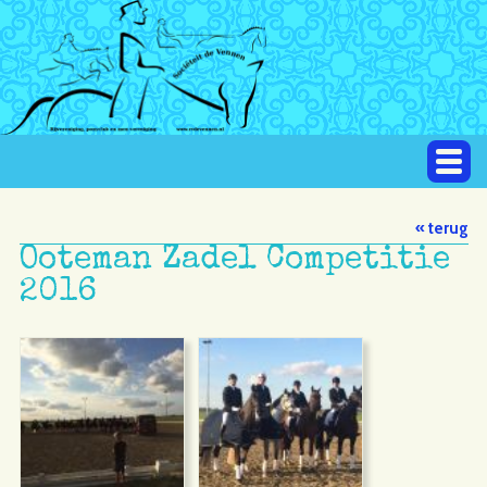
« terug
Ooteman Zadel Competitie
2016