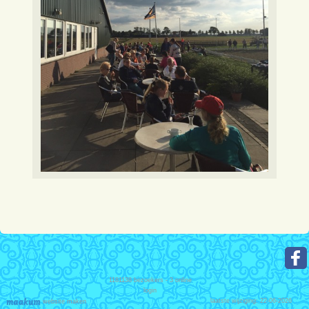
1181138
bezoekers - 3 online
login
laatste wijziging: 22-06-2026
website maken