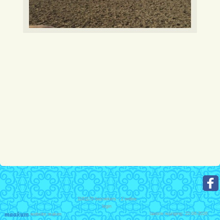
1181170
bezoekers - 1 online
login
laatste wijziging: 22-06-2026
website maken